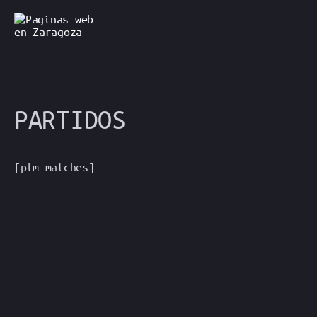
Ir
al
contenido
PARTIDOS
[plm_matches]