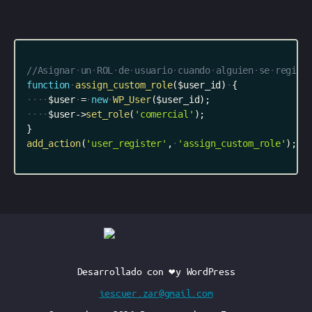
//Asignar
un
ROL
de
usuario
cuando
alguien
se
regist
function
assign_custom_role
(
$user_id
)
{
$user
=
new
WP_User
(
$user_id
)
;
$user
-
>
set_role
(
'comercial'
)
;
}
add_action
(
'user_register'
,
'assign_custom_role'
)
;
Desarrollado con ❤️y WordPress
iescuer.zar@gmail.com