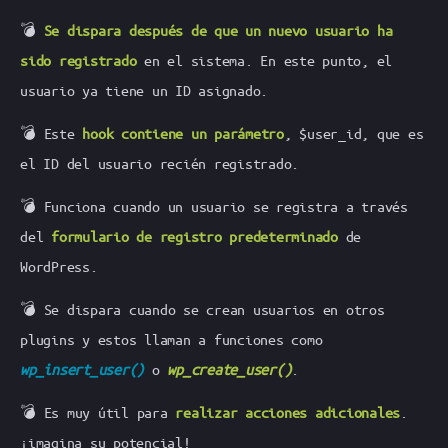
💣
Se dispara después de que un nuevo usuario ha
sido registrado
en el sistema. En este punto, el
usuario ya tiene un ID asignado.
💣 Este
hook contiene un parámetro
, $user_id, que es
el ID del usuario recién registrado.
💣 Funciona cuando un usuario se registra a través
del
formulario de registro predeterminado
de
WordPress.
💣 Se dispara cuando se crean usuarios en otros
plugins y estos llaman a funciones como
wp_insert_user()
o
wp_create_user()
.
💣 Es muy útil para
realizar acciones adicionales
.
¡imagina su potencial!