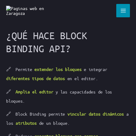
Ir
al
contenido
¿QUÉ HACE BLOCK
BINDING API?
🔗 Permite
extender los bloques
e integrar
diferentes tipos de datos
en el editor.
🔗
Amplia el editor
y las capacidades de los
bloques.
🔗 Block Binding permite
vincular datos dinámicos
a
los
atributos
de un bloque.
🔗 Podemos
conectar bloques con campos