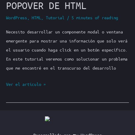
POPOVER DE HTML
botón
de
WordPress
,
HTML
,
Tutorial
/
5 minutes of reading
formato
Necesito desarrollar un componente modal o ventana
para
emergente para mostrar una información que solo verá
WordPress
el usuario cuando haga click en un botón específico.
En este tutorial veremos como solucionar un problema
que me encontré en el transcurso del desarrollo
Trasteando
Ver el artículo »
con
la
API
Popover
de