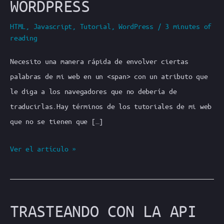
WORDPRESS
HTML
,
Javascript
,
Tutorial
,
WordPress
/
3 minutes of
reading
Necesito una manera rápida de envolver ciertas
palabras de mi web en un <span> con un atributo que
le diga a los navegadores que no debería de
traducirlas.Hay términos de los tutoriales de mi web
que no se tienen que […]
Atributo
Ver el artículo »
Translate
en
HTML.
TRASTEANDO CON LA API
Creando
un