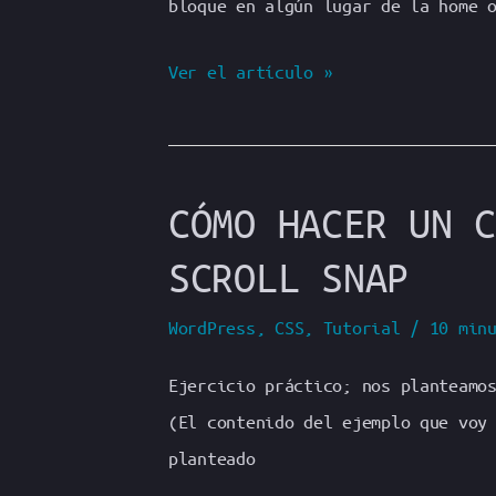
bloque en algún lugar de la home 
Cómo
Ver el artículo »
hacer
una
sección
CÓMO HACER UN C
de
ultimas
SCROLL SNAP
noticias
añadiendo
WordPress
,
CSS
,
Tutorial
/
10 min
una
Ejercicio práctico; nos planteamo
clase
(El contenido del ejemplo que voy
incremental
planteado
y