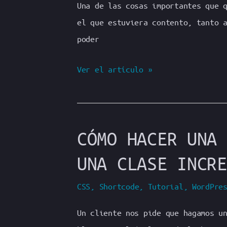
para
Una de las cosas importantes que 
listar
el que estuviera contento, tanto 
PDFs
poder
Cómo
Ver el artículo »
y
por
qué
CÓMO HACER UNA 
he
incorporado
UNA CLASE INCRE
Prism.js
en
CSS
,
Shortcode
,
Tutorial
,
WordPre
mi
Un cliente nos pide que hagamos u
web