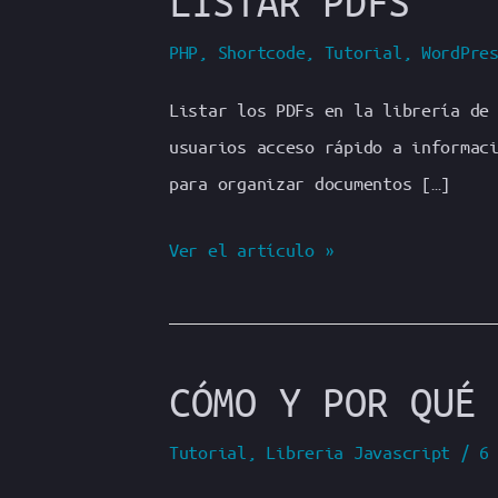
LISTAR PDFS
PHP
,
Shortcode
,
Tutorial
,
WordPre
Listar los PDFs en la librería de
usuarios acceso rápido a informac
para organizar documentos […]
Utilizando
Ver el artículo »
la
galería
de
CÓMO Y POR QUÉ 
medios
de
Tutorial
,
Libreria Javascript
/
6
WordPress