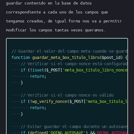
guardar contenido en la base de datos
correspondiente a cada uno de los campos que
tengamos creados, de igual forma nos va a permitir
modificar los campos tantas veces queramos.
//
Guardar
el
valor
del
campo
meta
cuando
se
guarda
function
guardar_meta_box_titulo_libro
(
$post_id
)
{
//
Verificar
si
el
campo
nonce
está
configurado
if
(
!
isset
(
$_POST
[
'meta_box_titulo_libro_nonce'
]
return
;
}
//
Verificar
si
el
campo
nonce
es
válido
if
(
!
wp_verify_nonce
(
$_POST
[
'meta_box_titulo_lib
return
;
}
//
Evitar
guardar
el
campo
durante
un
autosave
if
(
defined
(
'DOING_AUTOSAVE'
)
&&
DOING_AUTOSAVE
)