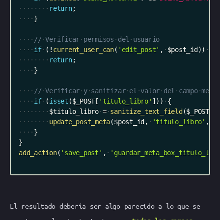
return
;
}
//
Verificar
permisos
del
usuario
if
(
!
current_user_can
(
'edit_post'
,
$post_id
)
)
{
return
;
}
//
Verificar
y
sanitizar
el
valor
del
campo
meta
if
(
isset
(
$_POST
[
'titulo_libro'
]
)
)
{
$titulo_libro
=
sanitize_text_field
(
$_POST
[
'
update_post_meta
(
$post_id
,
'titulo_libro'
,
$
}
}
add_action
(
'save_post'
,
'guardar_meta_box_titulo_lib
El resultado debería ser algo parecido a lo que se