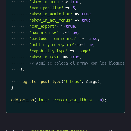
'show_in_menu'
=
>
true
,
'menu_position'
=
>
5
,
'show_in_admin_bar'
=
>
true
,
'show_in_nav_menus'
=
>
true
,
'can_export'
=
>
true
,
'has_archive'
=
>
true
,
'exclude_from_search'
=
>
false
,
'publicly_queryable'
=
>
true
,
'capability_type'
=
>
'page'
,
'show_in_rest'
=
>
true
,
//
Aquí
se
coloca
el
array
con
los
bloques
d
)
;
register_post_type
(
'libros'
,
$args
)
;
}
add_action
(
'init'
,
'crear_cpt_libros'
,
0
)
;