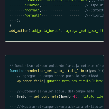
'libros'
,
//
Tipo
de
p
'normal'
,
//
Contexto
'default'
//
Prioridad
)
;
}
add_action
(
'add_meta_boxes'
,
'agregar_meta_box_titul
//
Renderizar
el
contenido
de
la
caja
meta
en
el
edi
function
renderizar_meta_box_titulo_libro
(
$post
)
{
//
Agregar
un
campo
nonce
para
la
seguridad
wp_nonce_field
(
'guardar_meta_box_titulo_libro'
,
//
Obtener
el
valor
actual
del
campo
meta
$valor
=
get_post_meta
(
$post
-
>
ID
,
'titulo_libro'
//
Mostrar
el
campo
de
entrada
para
el
título
de