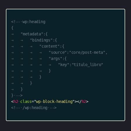
<!--
wp:heading
{
"metadata":{
"bindings":{
"content":{
"source":"core/post-meta",
"args":{
"key":"titulo_libro"
}
}
}
}
}
-->
<
h2
class
=
"
wp-block-heading
"
>
</
h2
>
<!--
/wp:heading
-->