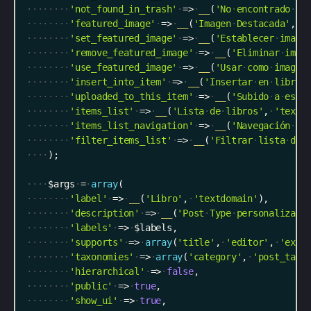
'not_found_in_trash'
=
>
__
(
'No
encontrado
en
'featured_image'
=
>
__
(
'Imagen
Destacada'
,
'
'set_featured_image'
=
>
__
(
'Establecer
image
'remove_featured_image'
=
>
__
(
'Eliminar
imag
'use_featured_image'
=
>
__
(
'Usar
como
imagen
'insert_into_item'
=
>
__
(
'Insertar
en
libro'
'uploaded_to_this_item'
=
>
__
(
'Subido
a
este
'items_list'
=
>
__
(
'Lista
de
libros'
,
'textd
'items_list_navigation'
=
>
__
(
'Navegación
de
'filter_items_list'
=
>
__
(
'Filtrar
lista
de
)
;
$args
=
array
(
'label'
=
>
__
(
'Libro'
,
'textdomain'
)
,
'description'
=
>
__
(
'Post
Type
personalizado
'labels'
=
>
$labels
,
'supports'
=
>
array
(
'title'
,
'editor'
,
'exce
'taxonomies'
=
>
array
(
'category'
,
'post_tag'
'hierarchical'
=
>
false
,
'public'
=
>
true
,
'show_ui'
=
>
true
,