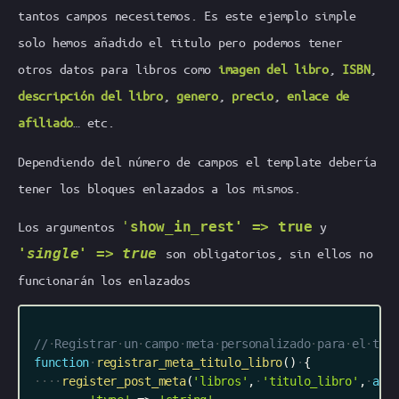
tantos campos necesitemos. Es este ejemplo simple
solo hemos añadido el titulo pero podemos tener
otros datos para libros como
imagen del libro
,
ISBN
,
descripción del libro
,
genero
,
precio
,
enlace de
afiliado
… etc.
Dependiendo del número de campos el template debería
tener los bloques enlazados a los mismos.
Los argumentos
'
show_in_rest' =>
true
y
'
single
' =>
true
son obligatorios, sin ellos no
funcionarán los enlazados
//
Registrar
un
campo
meta
personalizado
para
el
tít
function
registrar_meta_titulo_libro
(
)
{
register_post_meta
(
'libros'
,
'titulo_libro'
,
arr