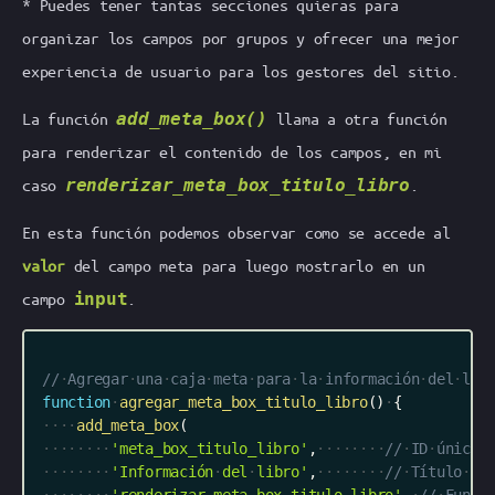
* Puedes tener tantas secciones quieras para
organizar los campos por grupos y ofrecer una mejor
experiencia de usuario para los gestores del sitio.
La función
add_meta_box()
llama a otra función
para renderizar el contenido de los campos, en mi
caso
renderizar_meta_box_titulo_libro
.
En esta función podemos observar como se accede al
valor
del campo meta para luego mostrarlo en un
campo
input
.
//
Agregar
una
caja
meta
para
la
información
del
lib
function
agregar_meta_box_titulo_libro
(
)
{
add_meta_box
(
'meta_box_titulo_libro'
,
//
ID
único
'Información
del
libro'
,
//
Título
vi
'renderizar_meta_box_titulo_libro'
,
//
Funci