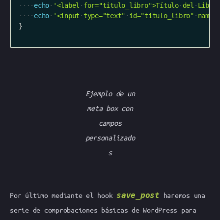
echo
'<label
for="titulo_libro">Título
del
Libro
echo
'<input
type="text"
id="titulo_libro"
name=
}
Ejemplo de un
meta box con
campos
personalizado
s
Por último mediante el hook
save_post
haremos una
serie de comprobaciones básicas de WordPress para