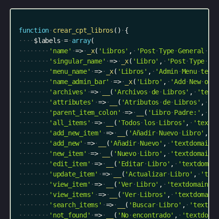
function
crear_cpt_libros
(
)
{
$labels
=
array
(
'name'
=
>
_x
(
'Libros'
,
'Post
Type
General
Na
'singular_name'
=
>
_x
(
'Libro'
,
'Post
Type
Si
'menu_name'
=
>
_x
(
'Libros'
,
'Admin
Menu
text
'name_admin_bar'
=
>
_x
(
'Libro'
,
'Add
New
on
'archives'
=
>
__
(
'Archivos
de
Libros'
,
'text
'attributes'
=
>
__
(
'Atributos
de
Libros'
,
't
'parent_item_colon'
=
>
__
(
'Libro
Padre:'
,
't
'all_items'
=
>
__
(
'Todos
los
Libros'
,
'textd
'add_new_item'
=
>
__
(
'Añadir
Nuevo
Libro'
,
'
'add_new'
=
>
__
(
'Añadir
Nuevo'
,
'textdomain'
'new_item'
=
>
__
(
'Nuevo
Libro'
,
'textdomain'
'edit_item'
=
>
__
(
'Editar
Libro'
,
'textdomai
'update_item'
=
>
__
(
'Actualizar
Libro'
,
'tex
'view_item'
=
>
__
(
'Ver
Libro'
,
'textdomain'
)
'view_items'
=
>
__
(
'Ver
Libros'
,
'textdomain
'search_items'
=
>
__
(
'Buscar
Libro'
,
'textdo
'not_found'
=
>
__
(
'No
encontrado'
,
'textdoma