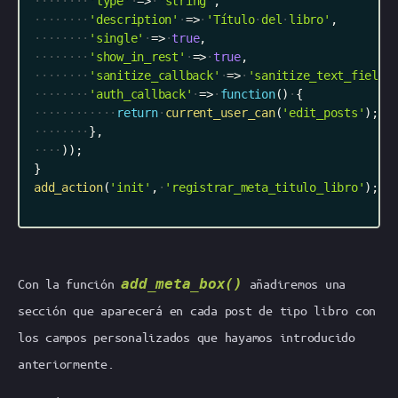
'type'
=
>
'string'
,
'description'
=
>
'Título
del
libro'
,
'single'
=
>
true
,
'show_in_rest'
=
>
true
,
'sanitize_callback'
=
>
'sanitize_text_field'
'auth_callback'
=
>
function
(
)
{
return
current_user_can
(
'edit_posts'
)
;
}
,
)
)
;
}
add_action
(
'init'
,
'registrar_meta_titulo_libro'
)
;
Con la función
add_meta_box()
añadiremos una
sección que aparecerá en cada
post
de tipo libro con
los campos personalizados que hayamos introducido
anteriormente.