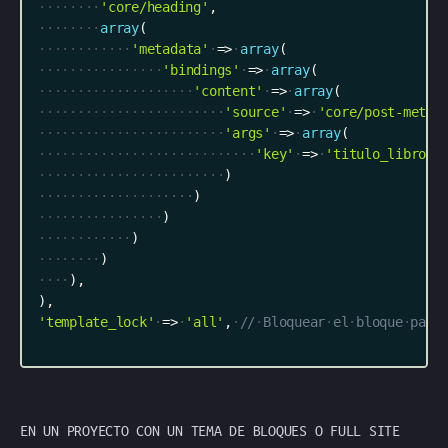
'core/heading'
,
array
(
'metadata'
=
>
array
(
'bindings'
=
>
array
(
'content'
=
>
array
(
'source'
=
>
'core/post-meta'
'args'
=
>
array
(
'key'
=
>
'titulo_libro'
)
)
)
)
)
)
,
)
,
'template_lock'
=
>
'all'
,
//
Bloquear
el
bloque
para
EN UN PROYECTO CON UN TEMA DE BLOQUES O FULL SITE